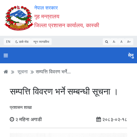
Accessibility
मुख्य
मुख्य
वेबसाइट
नेपाल सरकार
Mode
सामाग्री
नेभिगेसन
खोजमा
गृह मन्त्रालय
सुरु
पढ्नुहाेस्
पढ्नुहाेस्
जानुहोस्
जिल्ला प्रशासन कार्यालय, कास्की
गर्नुहोस्
EN
डार्क मोड
न्यून व्यान्डविथ
A-
A
A+
मेनु
सूचना
सम्पत्ति विवरण भर्ने...
सम्पत्ति विवरण भर्ने सम्बन्धी सूचना ।
प्रशासन शाखा
२ महिना अगाडी
२०८३-०२-१८