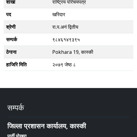
शाखा
राष्ट्रिय परिचयपत्र
पद
खरिदार
श्रेणी
रा.प.अनं द्वितीय
सम्पर्क
९८४६१४९३९५
ठेगाना
Pokhara 19, कास्की
हाजिरि मिति
२०७९ जेष्ठ ८
सम्पर्क
जिल्ला प्रशासन कार्यालय, कास्की
पार्दी पोखरा